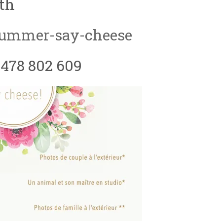
nth
summer-say-cheese
0478 802 609