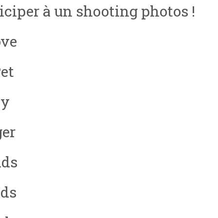
ticiper à un shooting photos !
ove
et
ly
er
nds
ds