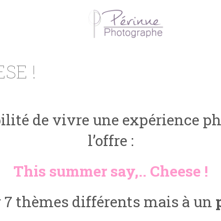
SE !
sibilité de vivre une expérience 
l’offre :
This summer say,.. Cheese !
r 7 thèmes différents mais à un
p