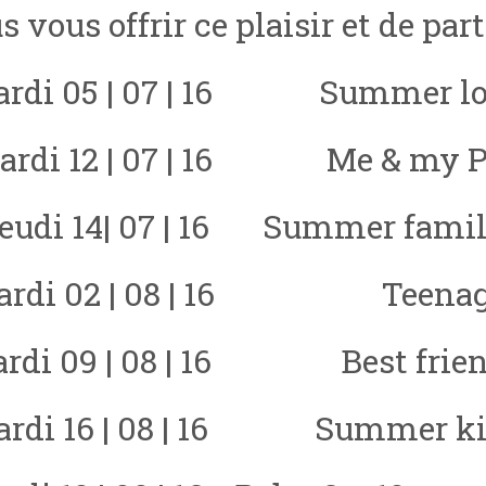
 vous offrir ce plaisir et de par
rdi 05 | 07 | 16 Summer l
ardi 12 | 07 | 16 Me & my P
eudi 14| 07 | 16 Summer fami
ardi 02 | 08 | 16 Teenag
rdi 09 | 08 | 16 Best frie
ardi 16 | 08 | 16 Summer ki