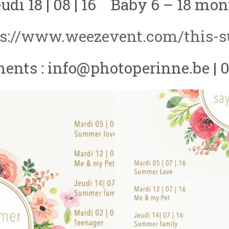
udi 18 | 08 | 16 Baby 6 – 18 mo
ps://www.weezevent.com/this-
nts : info@photoperinne.be | 