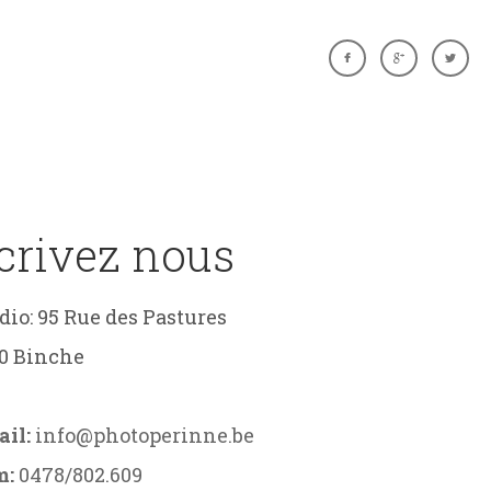
crivez nous
dio: 95 Rue des Pastures
0 Binche
il:
info@photoperinne.be
m:
0478/802.609