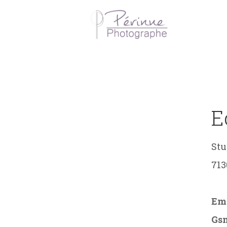
E
Stu
713
Ema
Gs