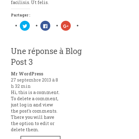
facilisis. Ut felis.
Partager :
Cliquez
Cliquez
Cliquez
pour
pour
pour
partager
partager
partager
sur
sur
sur
Twitter(ouvre
Facebook(ouvre
Google+
dans
dans
(ouvre
une
une
dans
Une réponse à Blog
nouvelle
nouvelle
une
fenêtre)
fenêtre)
nouvelle
fenêtre)
Post 3
Mr WordPress
27 septembre 2013 à 8
h 32 min
Hi, this is a comment.
To delete a comment,
just log in and view
the post's comments.
There you will have
the option to edit or
delete them.