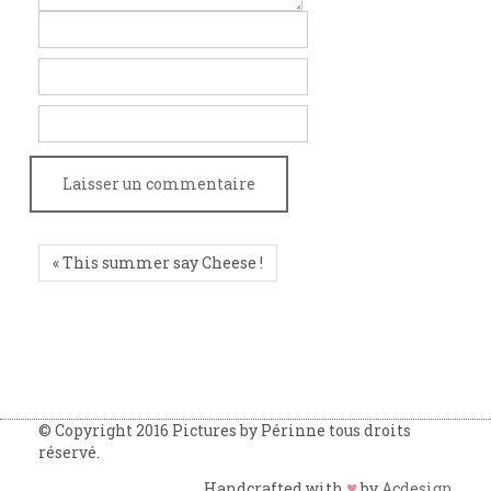
« This summer say Cheese !
© Copyright 2016 Pictures by Périnne tous droits
réservé.
♥
Handcrafted with
by
Acdesign