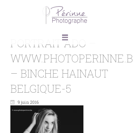
PORTRAIT ADO –
WWW.PHOTOPERINNE.
– BINCHE HAINAUT
BELGIQUE-5
9 juin 2016